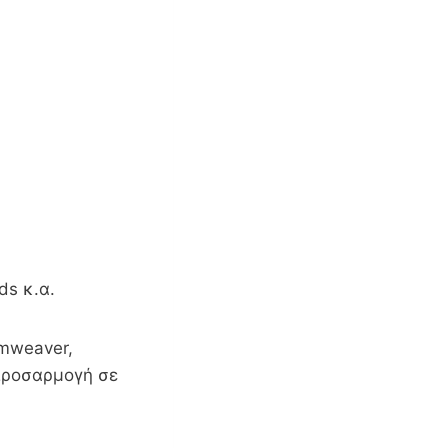
ds κ.α.
amweaver,
 προσαρμογή σε