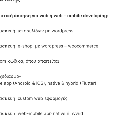
ακτική άσκηση για
web ή
web –
mobile
developing:
ασκευή ιστοσελίδων με wordpress
τασκευή e-shop με wordpress – woocommerce
tom κώδικα, όπου απαιτείται
χεδιασμό-
app (Android & IOS), native & hybrid (Flutter)
τασκευή custom web εφαρμογές
ασκευή web-mobile app native ή hyvrid