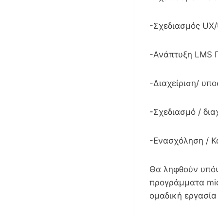
-Σχεδιασμός UX/
-Ανάπτυξη LMS 
-Διαχείριση/ υπο
-Σχεδιασμό / διαχ
-Eνασχόληση / Κα
Θα ληφθούν υπόψ
προγράμματα micr
ομαδική εργασία