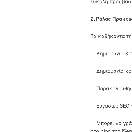
εύκολη πρόσβασ
2. Ρόλος Πρακτι
Τα καθήκοντα της
Δημιουργία & πρ
Δημιουργία και 
Παρακολούθηση 
Eργασίες SEO για
Μπορεί να γράψει
στο blog της iSer