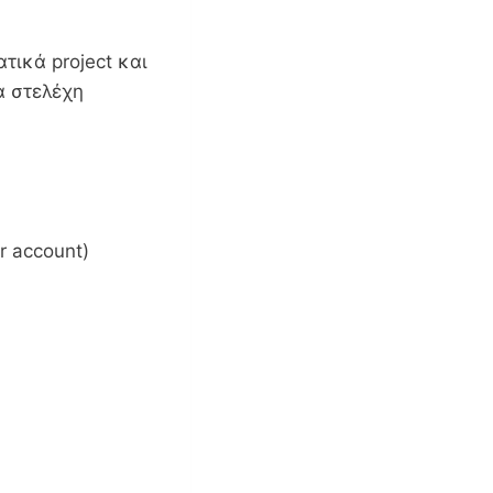
τικά project και
α στελέχη
r account)