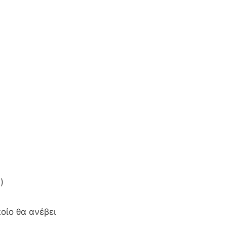
)
οίο θα ανέβει