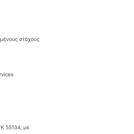
ιμένους στόχους
rvices
Κ 55134, με